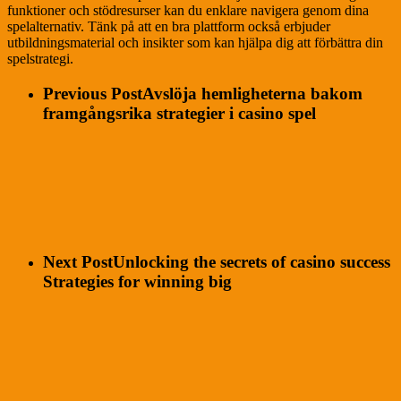
funktioner och stödresurser kan du enklare navigera genom dina
spelalternativ. Tänk på att en bra plattform också erbjuder
utbildningsmaterial och insikter som kan hjälpa dig att förbättra din
spelstrategi.
Previous Post
Avslöja hemligheterna bakom
framgångsrika strategier i casino spel
Next Post
Unlocking the secrets of casino success
Strategies for winning big