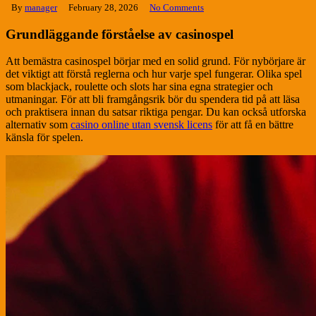
By
manager
February 28, 2026
No Comments
Grundläggande förståelse av casinospel
Att bemästra casinospel börjar med en solid grund. För nybörjare är
det viktigt att förstå reglerna och hur varje spel fungerar. Olika spel
som blackjack, roulette och slots har sina egna strategier och
utmaningar. För att bli framgångsrik bör du spendera tid på att läsa
och praktisera innan du satsar riktiga pengar. Du kan också utforska
alternativ som
casino online utan svensk licens
för att få en bättre
känsla för spelen.