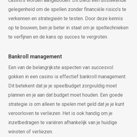
casino’s worden aangeboden. Dit biedt een uitstekende
gelegenheid om de spellen zonder financiële risico’s te
verkennen en strategieën te testen. Door deze kennis
op te bouwen, ben je beter in staat om je speltechnieken
te verfijnen en de kans op succes te vergroten.
Bankroll management
Een van de belangrijkste aspecten van succesvol
gokken in een casino is effectief bankroll management.
Dit betekent dat je je speelbudget zorgvuldig moet
plannen en je aan dat budget moet houden. Een goede
strategie is om alleen te spelen met geld dat je je kunt
veroorloven te verliezen. Het is ook handig om je
inzetbedragen te variëren afhankelijk van je huidige
winsten of verliezen.