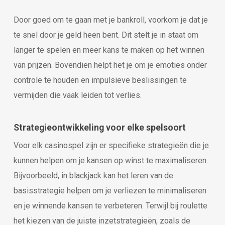
Door goed om te gaan met je bankroll, voorkom je dat je
te snel door je geld heen bent. Dit stelt je in staat om
langer te spelen en meer kans te maken op het winnen
van prijzen. Bovendien helpt het je om je emoties onder
controle te houden en impulsieve beslissingen te
vermijden die vaak leiden tot verlies.
Strategieontwikkeling voor elke spelsoort
Voor elk casinospel zijn er specifieke strategieën die je
kunnen helpen om je kansen op winst te maximaliseren.
Bijvoorbeeld, in blackjack kan het leren van de
basisstrategie helpen om je verliezen te minimaliseren
en je winnende kansen te verbeteren. Terwijl bij roulette
het kiezen van de juiste inzetstrategieën, zoals de