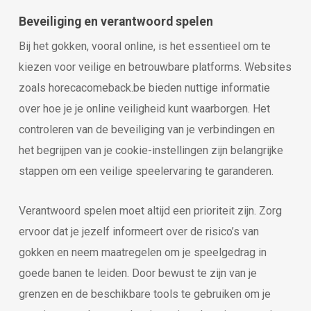
Beveiliging en verantwoord spelen
Bij het gokken, vooral online, is het essentieel om te
kiezen voor veilige en betrouwbare platforms. Websites
zoals horecacomeback.be bieden nuttige informatie
over hoe je je online veiligheid kunt waarborgen. Het
controleren van de beveiliging van je verbindingen en
het begrijpen van je cookie-instellingen zijn belangrijke
stappen om een veilige speelervaring te garanderen.
Verantwoord spelen moet altijd een prioriteit zijn. Zorg
ervoor dat je jezelf informeert over de risico’s van
gokken en neem maatregelen om je speelgedrag in
goede banen te leiden. Door bewust te zijn van je
grenzen en de beschikbare tools te gebruiken om je