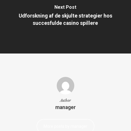
Next Post
Udforskning af de skjulte strategier hos
succesfulde casino spillere
Author
manager
More posts by manager