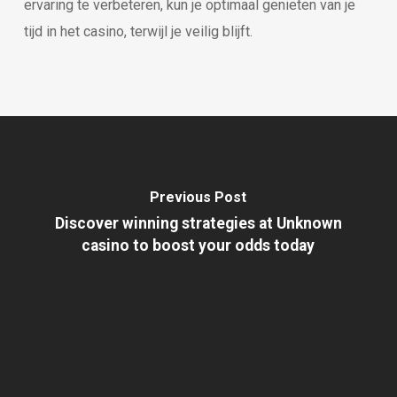
ervaring te verbeteren, kun je optimaal genieten van je
tijd in het casino, terwijl je veilig blijft.
Previous Post
Discover winning strategies at Unknown
casino to boost your odds today