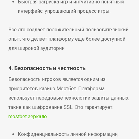
Быстрая загрузка игр и интуитивно понятный
интерфейс, упрощающий процесс игры.
Все это создает положительный пользовательский
опыт, что делает платформу еще более доступной
для широкой аудитории.
4. Безопасность и честность
Безопасность игроков является одним из
приоритетов казино Мостбет. Платформа
использует передовые технологии защиты данных,
такие как шифрование SSL. Это гарантирует:
mostbet зеркало
Конфиденциальность личной информации;