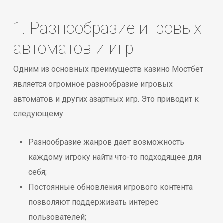
1. Разнообразие игровых
автоматов и игр
Одним из основных преимуществ казино Мостбет
является огромное разнообразие игровых
автоматов и других азартных игр. Это приводит к
следующему:
Разнообразие жанров дает возможность
каждому игроку найти что-то подходящее для
себя;
Постоянные обновления игрового контента
позволяют поддерживать интерес
пользователей;