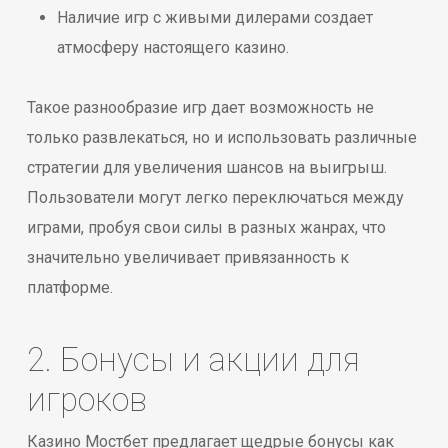
Наличие игр с живыми дилерами создает
атмосферу настоящего казино.
Такое разнообразие игр дает возможность не
только развлекаться, но и использовать различные
стратегии для увеличения шансов на выигрыш.
Пользователи могут легко переключаться между
играми, пробуя свои силы в разных жанрах, что
значительно увеличивает привязанность к
платформе.
2. Бонусы и акции для
игроков
Казино Мостбет предлагает щедрые бонусы как