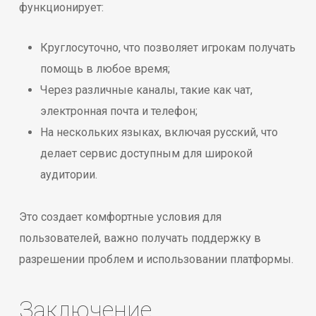
функционирует:
Круглосуточно, что позволяет игрокам получать
помощь в любое время;
Через различные каналы, такие как чат,
электронная почта и телефон;
На нескольких языках, включая русский, что
делает сервис доступным для широкой
аудитории.
Это создает комфортные условия для
пользователей, важно получать поддержку в
разрешении проблем и использовании платформы.
Заключение