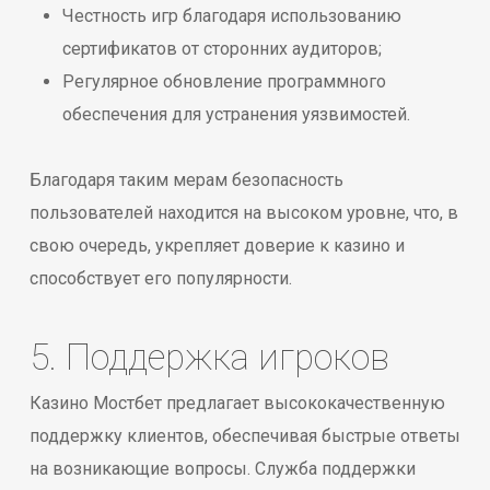
Честность игр благодаря использованию
сертификатов от сторонних аудиторов;
Регулярное обновление программного
обеспечения для устранения уязвимостей.
Благодаря таким мерам безопасность
пользователей находится на высоком уровне, что, в
свою очередь, укрепляет доверие к казино и
способствует его популярности.
5. Поддержка игроков
Казино Мостбет предлагает высококачественную
поддержку клиентов, обеспечивая быстрые ответы
на возникающие вопросы. Служба поддержки