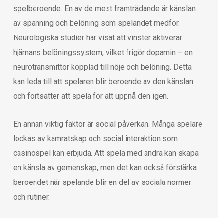
spelberoende. En av de mest framträdande är känslan
av spänning och belöning som spelandet medför.
Neurologiska studier har visat att vinster aktiverar
hjärnans belöningssystem, vilket frigör dopamin – en
neurotransmittor kopplad till nöje och belöning. Detta
kan leda till att spelaren blir beroende av den känslan
och fortsätter att spela för att uppnå den igen.
En annan viktig faktor är social påverkan. Många spelare
lockas av kamratskap och social interaktion som
casinospel kan erbjuda. Att spela med andra kan skapa
en känsla av gemenskap, men det kan också förstärka
beroendet när spelande blir en del av sociala normer
och rutiner.